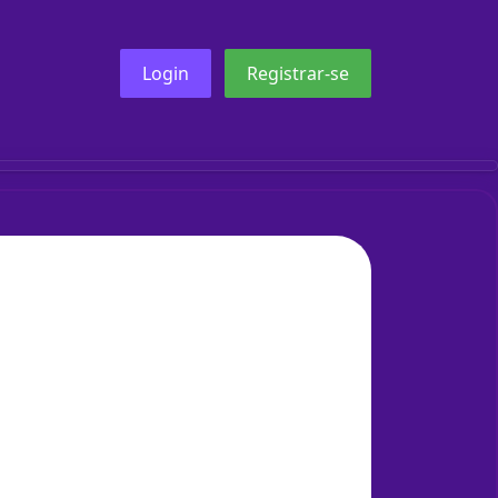
Login
Registrar-se