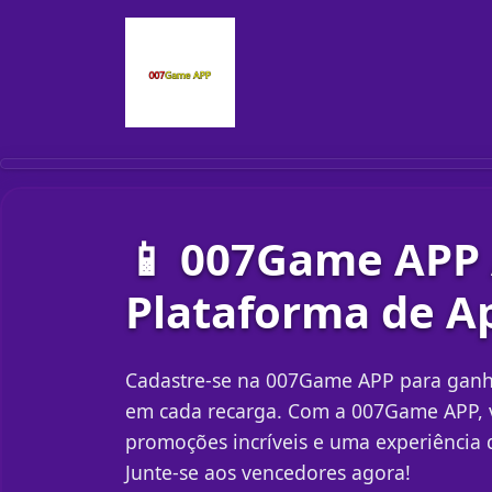
📱 007Game APP
Plataforma de A
Cadastre-se na 007Game APP para ganh
em cada recarga. Com a 007Game APP, 
promoções incríveis e uma experiência d
Junte-se aos vencedores agora!