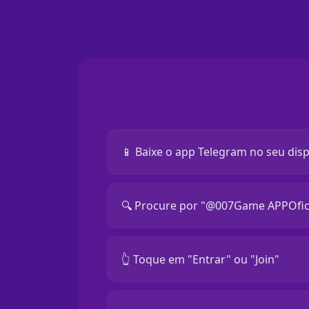
📱 Baixe o app Telegram no seu disp
🔍 Procure por "@007Game APPOfic
👆 Toque em "Entrar" ou "Join"