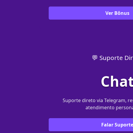
Ver Bônus
💬 Suporte Di
Cha
Suporte direto via Telegram, r
atendimento persona
Falar Suport