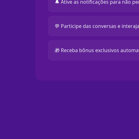
🔔 Ative as notificações para não p
💬 Participe das conversas e interaj
🎁 Receba bônus exclusivos autom