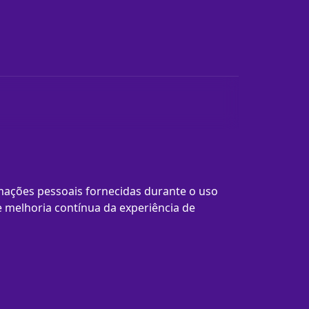
mações pessoais fornecidas durante o uso
e melhoria contínua da experiência de