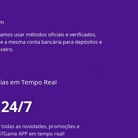
am
mos usar métodos oficiais e verificados,
e a mesma conta bancária para depósitos e
ceiro.
cias em Tempo Real
24/7
e todas as novidades, promoções e
07Game APP em tempo real!