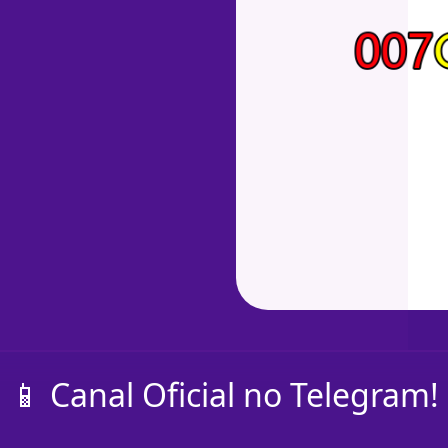
📱 Canal Oficial no Telegram!